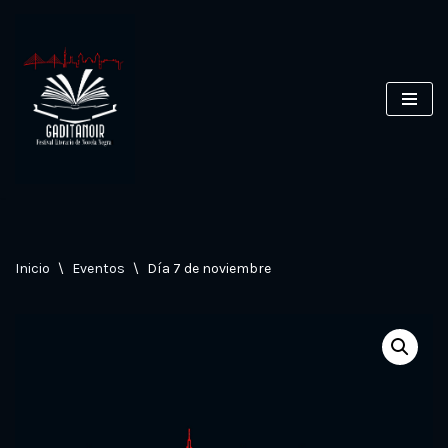
Saltar
al
contenido
Inicio
\
Eventos
\
Día 7 de noviembre