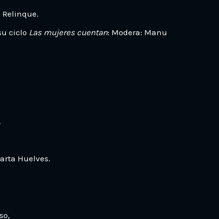
 Relinque.
su ciclo
Las mujeres cuentan
: Modera: Manu
.
Marta Huelves.
aso,